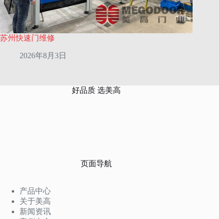
苏州快速门维修
2026年8月3日
好品质 选美高
页面导航
产品中心
关于美高
新闻资讯