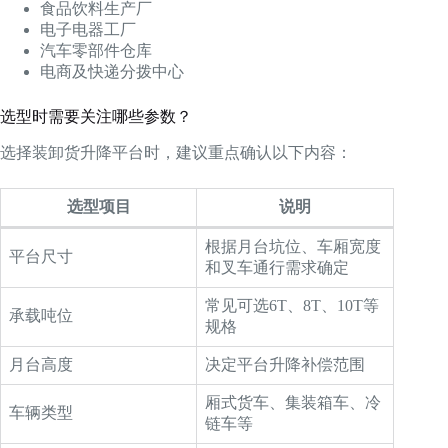
食品饮料生产厂
电子电器工厂
汽车零部件仓库
电商及快递分拨中心
选型时需要关注哪些参数？
选择装卸货升降平台时，建议重点确认以下内容：
选型项目
说明
根据月台坑位、车厢宽度
平台尺寸
和叉车通行需求确定
常见可选6T、8T、10T等
承载吨位
规格
月台高度
决定平台升降补偿范围
厢式货车、集装箱车、冷
车辆类型
链车等