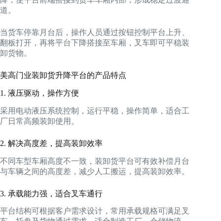
道。
当货车停靠月台后，操作人员通过按钮控制平台上升、
翻板打开，再将平台下降搭接至车厢，叉车即可平稳装
卸货物。
美高门业装卸货升降平台的产品特点
1. 液压驱动，操作方便
采用电动液压系统控制，运行平稳，操作简单，适合工
厂日常高频装卸使用。
2. 解决高度差，提高装卸效率
不同车型车厢高度不一致，装卸货平台可有效补偿月台
与车辆之间的高度差，减少人工搬运，提高装卸效率。
3. 承载能力强，适合叉车通行
平台结构可根据客户需求设计，常用承载规格可满足叉