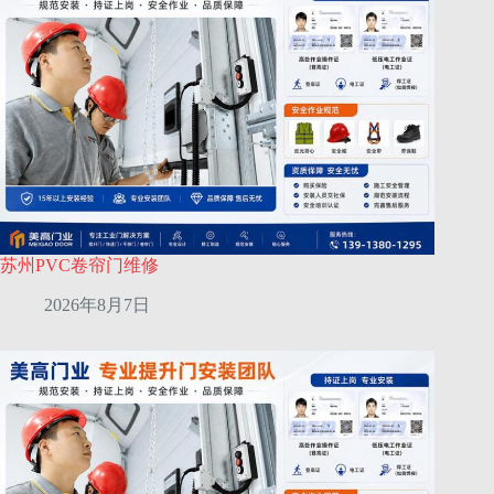
苏州PVC卷帘门维修
2026年8月7日