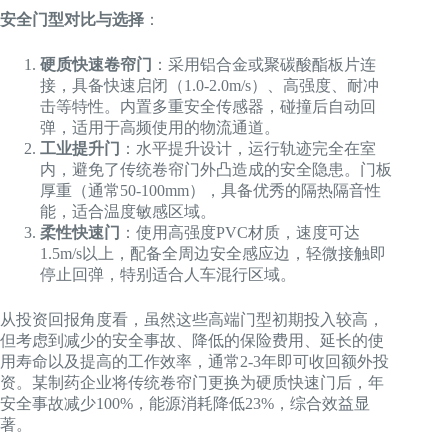
安全门型对比与选择
：
硬质快速卷帘门
：采用铝合金或聚碳酸酯板片连
接，具备快速启闭（1.0-2.0m/s）、高强度、耐冲
击等特性。内置多重安全传感器，碰撞后自动回
弹，适用于高频使用的物流通道。
工业提升门
：水平提升设计，运行轨迹完全在室
内，避免了传统卷帘门外凸造成的安全隐患。门板
厚重（通常50-100mm），具备优秀的隔热隔音性
能，适合温度敏感区域。
柔性快速门
：使用高强度PVC材质，速度可达
1.5m/s以上，配备全周边安全感应边，轻微接触即
停止回弹，特别适合人车混行区域。
从投资回报角度看，虽然这些高端门型初期投入较高，
但考虑到减少的安全事故、降低的保险费用、延长的使
用寿命以及提高的工作效率，通常2-3年即可收回额外投
资。某制药企业将传统卷帘门更换为硬质快速门后，年
安全事故减少100%，能源消耗降低23%，综合效益显
著。