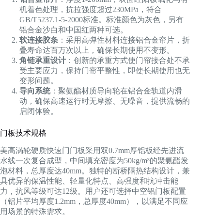
机着色处理，抗拉强度超过230MPa，符合
GB/T5237.1-5-2000标准。标准颜色为灰色，另有
铝合金沙白和中国红两种可选。
软连接胶条
：采用高弹性材料连接铝合金帘片，折
叠寿命达百万次以上，确保长期使用不变形。
角链承重设计
：创新的承重方式使门帘接合处不承
受主要应力，保持门帘平整性，即使长期使用也无
变形问题。
导向系统
：聚氨酯材质导向轮在铝合金轨道内滑
动，确保高速运行时无摩擦、无噪音，提供流畅的
启闭体验。
门板技术规格
美高涡轮硬质快速门门板采用双0.7mm厚铝板经先进流
水线一次复合成型，中间填充密度为50kg/m³的聚氨酯发
泡材料，总厚度达40mm。独特的断桥隔热结构设计，兼
具优异的保温性能、轻量化特点、高强度和抗冲击能
力，抗风等级可达12级。用户还可选择中空铝门板配置
（铝片平均厚度1.2mm，总厚度40mm），以满足不同应
用场景的特殊需求。